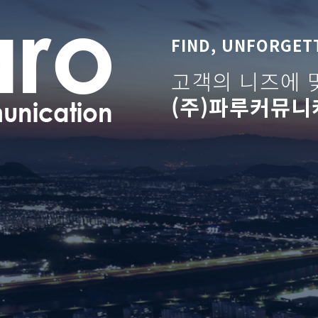
FIND, UNFORGET
고객의 니즈에 
(주)파루커뮤
배너광고
컨텐츠 제작
라이브커머스
언론보도
문의하기