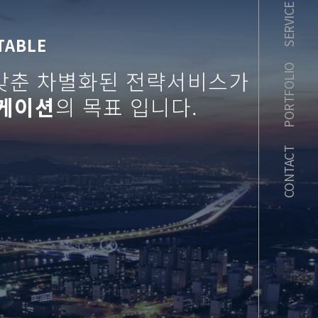
SERVICE
TABLE
PORTFOLIO
맞춘 차별화된 전략서비스가
니케이션
의 목표 입니다.
체험 마케팅
기타
CONTACT