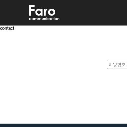
contact
비밀번호