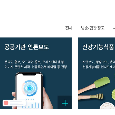
전체
방송•협찬 광고